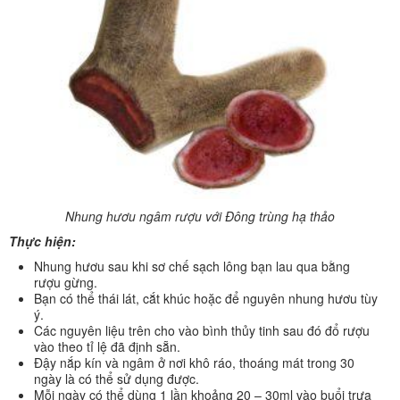
Nhung hươu ngâm rượu với Đông trùng hạ thảo
Thực hiện:
Nhung hươu sau khi sơ chế sạch lông bạn lau qua bằng
rượu gừng.
Bạn có thể thái lát, cắt khúc hoặc để nguyên nhung hươu tùy
ý.
Các nguyên liệu trên cho vào bình thủy tinh sau đó đổ rượu
vào theo tỉ lệ đã định sẵn.
Đậy nắp kín và ngâm ở nơi khô ráo, thoáng mát trong 30
ngày là có thể sử dụng được.
Mỗi ngày có thể dùng 1 lần khoảng 20 – 30ml vào buổi trưa