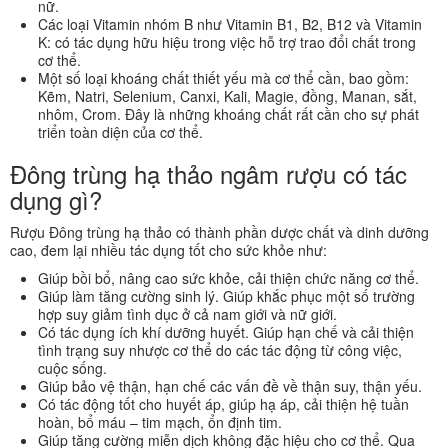
nữ.
Các loại Vitamin nhóm B như Vitamin B1, B2, B12 và Vitamin
K: có tác dụng hữu hiệu trong việc hỗ trợ trao đổi chất trong
cơ thể.
Một số loại khoáng chất thiết yếu mà cơ thể cần, bao gồm:
Kẽm, Natri, Selenium, Canxi, Kali, Magie, đồng, Manan, sắt,
nhôm, Crom. Đây là những khoáng chất rất cần cho sự phát
triển toàn diện của cơ thể.
Đông trùng hạ thảo ngâm rượu có tác
dụng gì?
Rượu Đông trùng hạ thảo có thành phần dược chất và dinh dưỡng
cao, đem lại nhiều tác dụng tốt cho sức khỏe như:
Giúp bồi bổ, nâng cao sức khỏe, cải thiện chức năng cơ thể.
Giúp làm tăng cường sinh lý. Giúp khắc phục một số trường
hợp suy giảm tình dục ở cả nam giới và nữ giới.
Có tác dụng ích khí dưỡng huyết. Giúp hạn chế và cải thiện
tình trạng suy nhược cơ thể do các tác động từ công việc,
cuộc sống.
Giúp bảo vệ thận, hạn chế các vấn đề về thận suy, thận yếu.
Có tác động tốt cho huyết áp, giúp hạ áp, cải thiện hệ tuần
hoàn, bổ máu – tim mạch, ổn định tim.
Giúp tăng cường miễn dịch không đặc hiệu cho cơ thể. Qua