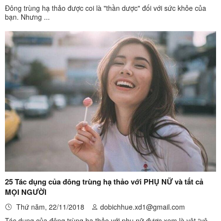
Đông trùng hạ thảo được coi là "thần dược" đối với sức khỏe của
bạn. Nhưng ...
25 Tác dụng của đông trùng hạ thảo với PHỤ NỮ và tất cả
MỌI NGƯỜI
Thứ năm, 22/11/2018
dobichhue.xd1@gmail.com
Tác dụng của đông trùng hạ thảo với phụ nữ được xem là vật “vô