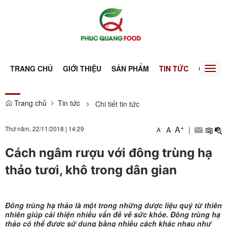
TRANG CHỦ
GIỚI THIỆU
SẢN PHẨM
TIN TỨC
CHỨNG
Togg
0
Sản phẩm
navig
Trang chủ
Tin tức
Chi tiết tin tức
+
A
Thứ năm, 22/11/2018
|
14:29
A
|
-
A
Cách ngâm rượu với đông trùng hạ
thảo tươi, khô trong dân gian
Đông trùng hạ thảo là một trong những dược liệu quý từ thiên
nhiên giúp cải thiện nhiều vấn đề về sức khỏe. Đông trùng hạ
thảo có thể được sử dụng bằng nhiều cách khác nhau như